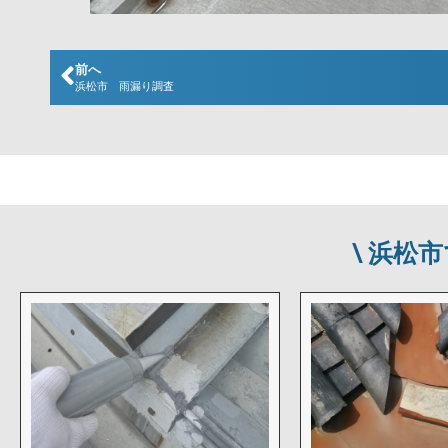
前へ
浜松市 雨漏り調査
\ 浜松