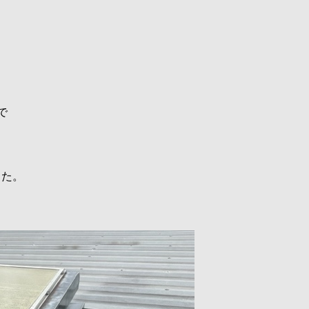
で
した。